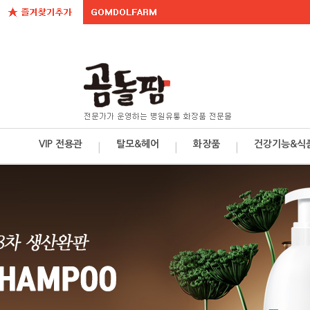
VIP 전용관
탈모&헤어
화장품
건강기능&식
ㅣ
ㅣ
ㅣ