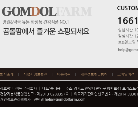
CUSTO
166
상담시간 10:
점심시간 12:
토&일요일 
help@gomd
회사소개
사업자정보확인
이용약관
개인정보취급방침
모바일버전
상호명: 다미원 주식회사 │ 대표:송태용 │ 주소:경기도 안양시 만안구 창박로41 포커스프라자
건강기능식품영업신고 : 제2013-0288357호 │ 의료기기판매업신고번호 : 제2014-3830197-002
개인정보관리책임자 : 전민경
help@gomdolfarm.com