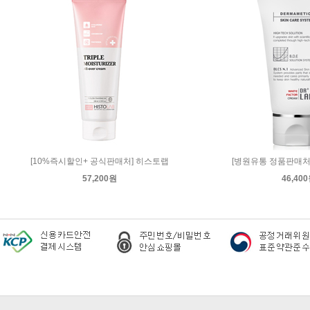
[10%즉시할인+ 공식판매처] 히스토랩
[병원유통 정품판매처
57,200원
46,40