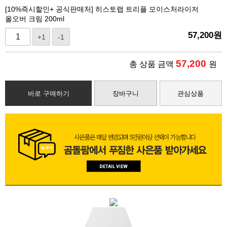
[10%즉시할인+ 공식판매처] 히스토랩 트리플 모이스처라이저
올오버 크림 200ml
57,200
원
+1
-1
57,200
총 상품 금액
원
바로 구매하기
장바구니
관심상품