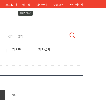
로그인
회원가입
ㅣ
장바구니
주문조회
마이페이지
ㅣ
ㅣ
ㅣ
최대5,000 P
관
게시판
개인결제
ㅣ
ㅣ
1503