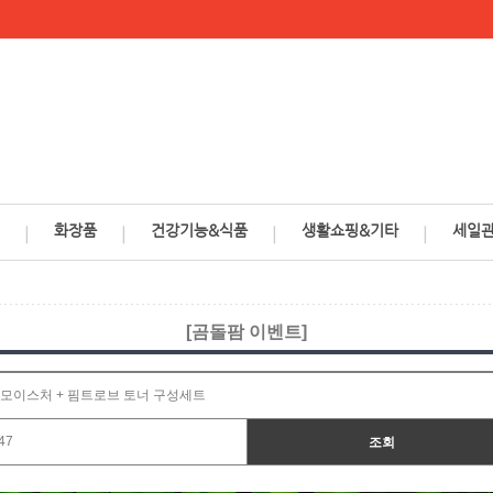
화장품
건강기능&식품
생활쇼핑&기타
세일
ㅣ
ㅣ
ㅣ
ㅣ
[곰돌팜 이벤트]
브 모이스처 + 핌트로브 토너 구성세트
47
조회